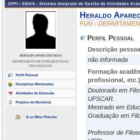
UFPI ›
SIGAA - Sistema Integrado de Gestão de Atividades Ac
Heraldo Aparec
FUN - DEPARTAME
Perfil Pessoal
Descrição pessoa
HERALDO APARECIDO SILVA
não informada
DEPARTAMENTO DE FUNDAMENTOS DA
EDUCAÇÃO/CCE
Formação acadêmi
Perfil Pessoal
profissional, etc.
Disciplinas Ministradas
Doutorado em Filos
Atividades de Extensão
UFSCAR.
Projetos de Monitoria
Mestrado em Educa
Graduação em Filo
Ir ao Menu Principal
Professor de Filos