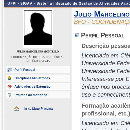
UFPI ›
SIGAA - Sistema Integrado de Gestão de Atividades Ac
Julio Marcelin
BFO - COORDENAÇÃ
Perfil Pessoal
Descrição pessoa
JULIO MARCELINO MONTEIRO
Licenciado em Ciên
COORDENAÇÃO DO CURSO DE CIÊNCIAS
BIOLÓGICAS/CAFS
Universidade Fede
Perfil Pessoal
Universidade Feder
Interessa-se por E
Disciplinas Ministradas
ênfase nos proces
Atividades de Extensão
uso e conhecimento
Projetos de Monitoria
Formação acadêmi
Ir ao Menu Principal
profissional, etc.
Licenciado em Ciên