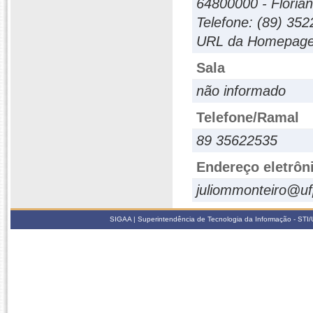
64800000 - Floriano
Telefone: (89) 35
URL da Homepage: 
Sala
não informado
Telefone/Ramal
89 35622535
Endereço eletrôn
juliommonteiro@uf
SIGAA | Superintendência de Tecnologia da Informação - STI/UF