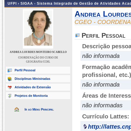
UFPI ›
SIGAA - Sistema Integrado de Gestão de Atividades Ac
Andrea Lourdes
CGEO - COORDENA
Perfil Pessoal
Descrição pessoa
ANDREA LOURDES MONTEIRO SCABELLO
não informada
COORDENAÇÃO DO CURSO DE
GEOGRAFIA/CCHL
Formação acadêmi
Perfil Pessoal
profissional, etc.
Disciplinas Ministradas
não informada
Atividades de Extensão
Áreas de Interes
Projetos de Monitoria
não informadas
Ir ao Menu Principal
Currículo Lattes:
http://lattes.c