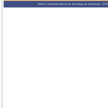
SIGAA | Superintendência de Tecnologia da Informação - STI/UF