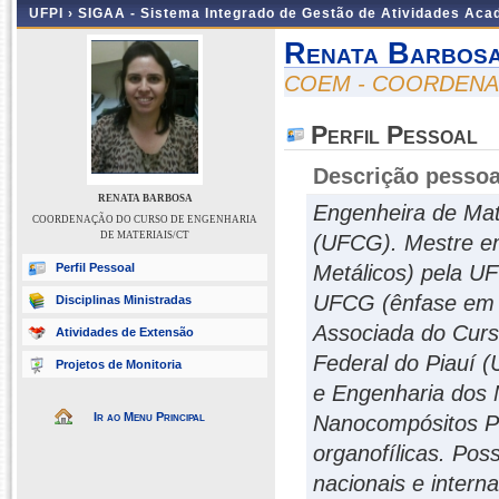
UFPI ›
SIGAA - Sistema Integrado de Gestão de Atividades Ac
Renata Barbos
COEM - COORDENA
Perfil Pessoal
Descrição pessoa
RENATA BARBOSA
Engenheira de Mat
COORDENAÇÃO DO CURSO DE ENGENHARIA
DE MATERIAIS/CT
(UFCG). Mestre e
Perfil Pessoal
Metálicos) pela U
UFCG (ênfase em D
Disciplinas Ministradas
Associada do Curs
Atividades de Extensão
Federal do Piauí 
Projetos de Monitoria
e Engenharia dos 
Ir ao Menu Principal
Nanocompósitos Po
organofílicas. Poss
nacionais e interna