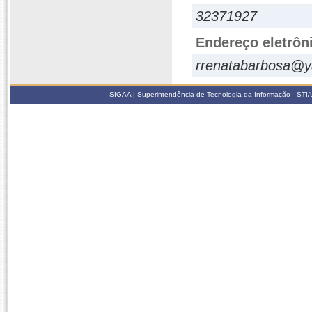
32371927
Endereço eletrôn
rrenatabarbosa@
SIGAA | Superintendência de Tecnologia da Informação - STI/UF