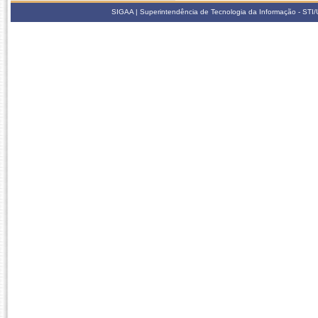
SIGAA | Superintendência de Tecnologia da Informação - STI/UF