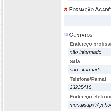
Formação Acadê
Contatos
Endereço profiss
não informado
Sala
não informado
Telefone/Ramal
33235418
Endereço eletrôn
monalisapx@yaho