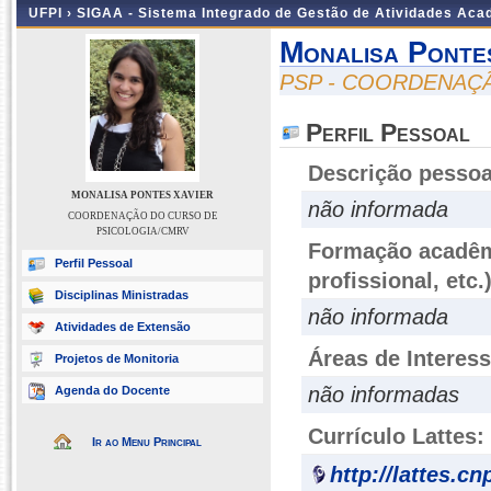
UFPI ›
SIGAA - Sistema Integrado de Gestão de Atividades Ac
Monalisa Ponte
PSP - COORDENAÇ
Perfil Pessoal
Descrição pessoa
MONALISA PONTES XAVIER
não informada
COORDENAÇÃO DO CURSO DE
PSICOLOGIA/CMRV
Formação acadêmi
Perfil Pessoal
profissional, etc.
Disciplinas Ministradas
não informada
Atividades de Extensão
Áreas de Interes
Projetos de Monitoria
não informadas
Agenda do Docente
Currículo Lattes:
Ir ao Menu Principal
http://lattes.c