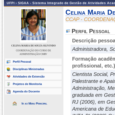
UFPI ›
SIGAA - Sistema Integrado de Gestão de Atividades Ac
Celina Maria De
CCAP - COORDENA
Perfil Pessoal
Descrição pessoa
CELINA MARIA DE SOUZA OLIVINDO
Administradora, S
COORDENAÇÃO DO CURSO DE
ADMINISTRAÇÃO/CMRV
Formação acadêmi
Perfil Pessoal
profissional, etc.
Disciplinas Ministradas
Cientista Social, P
Atividades de Extensão
Palestrante e Apa
Projetos de Monitoria
Administração, Me
Agenda do Docente
graduada em Gest
RJ (2006), em Ges
Ir ao Menu Principal
Americana de Educ