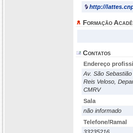
http://lattes.c
Formação Acadê
Contatos
Endereço profiss
Av. São Sebastião 
Reis Veloso, Depa
CMRV
Sala
não informado
Telefone/Ramal
33235216