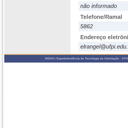
não informado
Telefone/Ramal
5862
Endereço eletrôn
elrangel@ufpi.edu.
SIGAA | Superintendência de Tecnologia da Informação - STI/UF