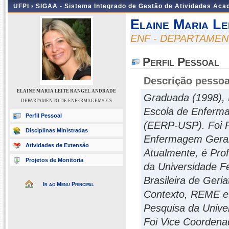
UFPI ›
SIGAA - Sistema Integrado de Gestão de Atividades Ac
Elaine Maria L
ENF - DEPARTAME
Perfil Pessoal
Descrição pessoa
ELAINE MARIA LEITE RANGEL ANDRADE
Graduada (1998), 
DEPARTAMENTO DE ENFERMAGEM/CCS
Escola de Enferma
Perfil Pessoal
(EERP-USP). Foi P
Disciplinas Ministradas
Enfermagem Geral
Atividades de Extensão
Atualmente, é Pro
Projetos de Monitoria
da Universidade Fe
Brasileira de Geri
Ir ao Menu Principal
Contexto, REME e
Pesquisa da Unive
Foi Vice Coorden