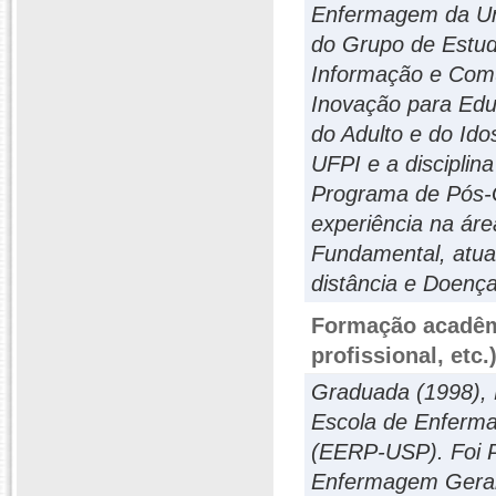
Enfermagem da Uni
do Grupo de Estud
Informação e Co
Inovação para Educ
do Adulto e do Id
UFPI e a discipli
Programa de Pós
experiência na á
Fundamental, atua
distância e Doenç
Formação acadêmi
profissional, etc.
Graduada (1998), 
Escola de Enferma
(EERP-USP). Foi P
Enfermagem Geral