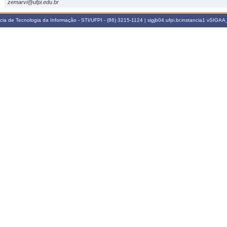
zemarvi@ufpi.edu.br
a de Tecnologia da Informação - STI/UFPI - (86) 3215-1124 | sigjb04.ufpi.br.instancia1
vSIGAA_