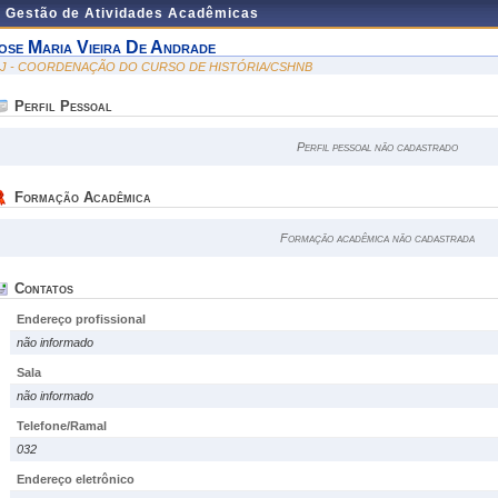
e Gestão de Atividades Acadêmicas
ose Maria Vieira De Andrade
IJ - COORDENAÇÃO DO CURSO DE HISTÓRIA/CSHNB
Perfil Pessoal
Perfil pessoal não cadastrado
Formação Acadêmica
Formação acadêmica não cadastrada
Contatos
Endereço profissional
não informado
Sala
não informado
Telefone/Ramal
032
Endereço eletrônico