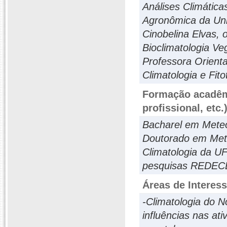
Análises Climátic
Agronômica da Uni
Cinobelina Elvas, 
Bioclimatologia Veg
Professora Orient
Climatologia e Fit
Formação acadêmi
profissional, etc.
Bacharel em Meteo
Doutorado em Mete
Climatologia da U
pesquisas REDEC
Áreas de Interes
-Climatologia do N
influências nas ati