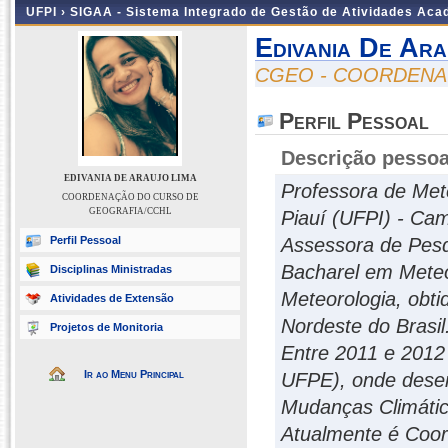
UFPI ›
SIGAA - Sistema Integrado de Gestão de Atividades Ac
Edivania De Ara
CGEO - COORDENA
Perfil Pessoal
Descrição pessoa
EDIVANIA DE ARAUJO LIMA
Professora de Mete
COORDENAÇÃO DO CURSO DE
GEOGRAFIA/CCHL
Piauí (UFPI) - Ca
Perfil Pessoal
Assessora de Pes
Bacharel em Mete
Disciplinas Ministradas
Meteorologia, obt
Atividades de Extensão
Nordeste do Brasil
Projetos de Monitoria
Entre 2011 e 2012
Ir ao Menu Principal
UFPE), onde desenv
Mudanças Climátic
Atualmente é Coor