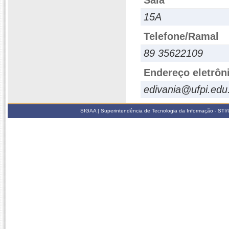
Sala
15A
Telefone/Ramal
89 35622109
Endereço eletrôn
edivania@ufpi.edu
SIGAA | Superintendência de Tecnologia da Informação - STI/UF