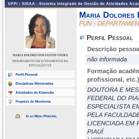
UFPI ›
SIGAA - Sistema Integrado de Gestão de Atividades Ac
Maria Dolores 
FUN - DEPARTAME
Perfil Pessoal
Descrição pessoa
MARIA DOLORES DOS SANTOS VIEIRA
não informada
DEPARTAMENTO DE FUNDAMENTOS DA
EDUCAÇÃO/CCE
Formação acadêmi
Perfil Pessoal
profissional, etc.
Disciplinas Ministradas
DOUTORA E MES
Atividades de Extensão
FEDERAL DO PIA
Projetos de Monitoria
ESPECIALISTA E
PELA FACULDADE
Ir ao Menu Principal
LICENCIADA EM 
PIAUÍ