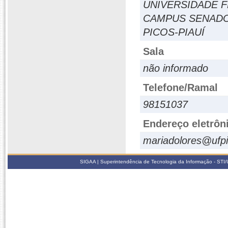
UNIVERSIDADE F
CAMPUS SENADO
PICOS-PIAUÍ
Sala
não informado
Telefone/Ramal
98151037
Endereço eletrôn
mariadolores@ufpi
SIGAA | Superintendência de Tecnologia da Informação - STI/UF