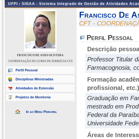
UFPI ›
SIGAA - Sistema Integrado de Gestão de Atividades Ac
Francisco De As
CFT - COORDENAÇ
Perfil Pessoal
Descrição pessoa
FRANCISCO DE ASSIS OLIVEIRA
Professor Titular 
COORDENAÇÃO DO CURSO DE FARMÁCIA/CCS
Farmacognosia, co
Perfil Pessoal
Formação acadêmi
Disciplinas Ministradas
profissional, etc.
Atividades de Extensão
Graduação em Farm
Projetos de Monitoria
mestrado em Produt
Ir ao Menu Principal
Federal da Paraíb
Universidade Fede
Áreas de Interes