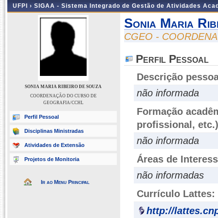
UFPI ›
SIGAA - Sistema Integrado de Gestão de Atividades Ac
Sonia Maria Rib
CGEO - COORDENA
Perfil Pessoal
Descrição pessoa
SONIA MARIA RIBEIRO DE SOUZA
não informada
COORDENAÇÃO DO CURSO DE
GEOGRAFIA/CCHL
Formação acadêmi
Perfil Pessoal
profissional, etc.
Disciplinas Ministradas
não informada
Atividades de Extensão
Áreas de Interes
Projetos de Monitoria
não informadas
Ir ao Menu Principal
Currículo Lattes:
http://lattes.c