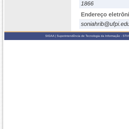
1866
Endereço eletrôn
soniahrib@ufpi.ed
SIGAA | Superintendência de Tecnologia da Informação - STI/UF