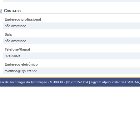
Contatos
Endereço profissional
não informado
Sala
não informado
Telefone/Ramal
32155860
Endereço eletrônico
tolentino@ufpi.edu.br
a de Tecnologia da Informação - STI/UFPI - (86) 3215-1124 | sigjb05.ufpi.br.instancia1
vSIGAA_