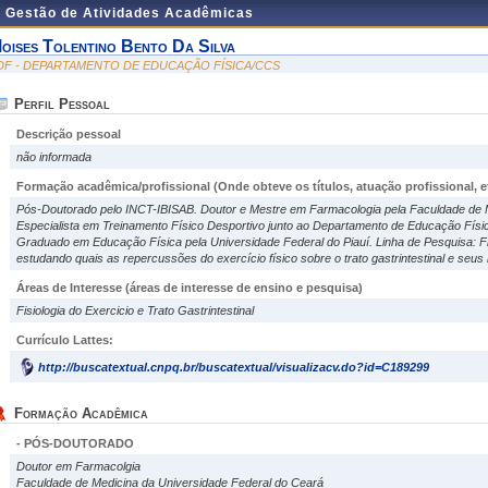
e Gestão de Atividades Acadêmicas
oises Tolentino Bento Da Silva
DF - DEPARTAMENTO DE EDUCAÇÃO FÍSICA/CCS
Perfil Pessoal
Descrição pessoal
não informada
Formação acadêmica/profissional (Onde obteve os títulos, atuação profissional, et
Pós-Doutorado pelo INCT-IBISAB. Doutor e Mestre em Farmacologia pela Faculdade de M
Especialista em Treinamento Físico Desportivo junto ao Departamento de Educação Físic
Graduado em Educação Física pela Universidade Federal do Piauí. Linha de Pesquisa: Fisi
estudando quais as repercussões do exercício físico sobre o trato gastrintestinal e se
Áreas de Interesse
(áreas de interesse de ensino e pesquisa)
Fisiologia do Exercicio e Trato Gastrintestinal
Currículo Lattes:
http://buscatextual.cnpq.br/buscatextual/visualizacv.do?id=C189299
Formação Acadêmica
- PÓS-DOUTORADO
Doutor em Farmacolgia
Faculdade de Medicina da Universidade Federal do Ceará