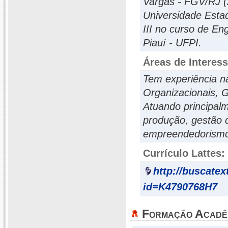
Vargas - FGV/RJ (
Universidade Esta
III no curso de E
Piauí - UFPI.
Áreas de Interes
Tem experiência n
Organizacionais, G
Atuando principal
produção, gestão 
empreendedorism
Currículo Lattes:
http://buscatex
id=K4790768H7
Formação Acadê