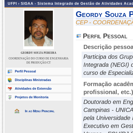
UFPI ›
SIGAA - Sistema Integrado de Gestão de Atividades Ac
Geordy Souza P
CEP - COORDENAÇ
Perfil Pessoal
Descrição pessoa
GEORDY SOUZA PEREIRA
Participa dos Gru
COORDENAÇÃO DO CURSO DE ENGENHARIA
DE PRODUÇÃO/CT
Integrada (NEGI) 
Perfil Pessoal
curso de Especiali
Disciplinas Ministradas
Formação acadêmi
Atividades de Extensão
profissional, etc.
Projetos de Monitoria
Doutorado em Enge
Campinas - UNICA
Ir ao Menu Principal
pela Universidade
Executivo em Gest