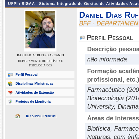
UFPI ›
SIGAA - Sistema Integrado de Gestão de Atividades Ac
Daniel Dias Ru
BFF - DEPARTAMENT
Perfil Pessoal
Descrição pessoa
DANIEL DIAS RUFINO ARCANJO
não informada
DEPARTAMENTO DE BIOFÍSICA E
FISIOLOGIA/CCS
Formação acadêmi
Perfil Pessoal
profissional, etc.
Disciplinas Ministradas
Farmacêutico (200
Atividades de Extensão
Biotecnologia (201
Projetos de Monitoria
University, Dinama
Ir ao Menu Principal
Áreas de Interes
Biofísica, Farmaco
Naturais, com ênf