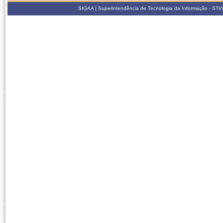
SIGAA | Superintendência de Tecnologia da Informação - STI/UF