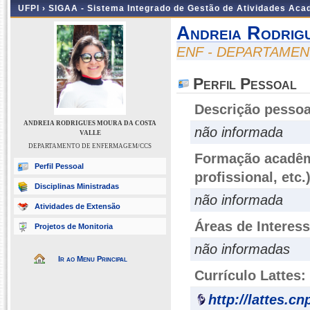
UFPI ›
SIGAA - Sistema Integrado de Gestão de Atividades Ac
Andreia Rodrig
ENF - DEPARTAME
Perfil Pessoal
Descrição pessoa
ANDREIA RODRIGUES MOURA DA COSTA
não informada
VALLE
DEPARTAMENTO DE ENFERMAGEM/CCS
Formação acadêmi
Perfil Pessoal
profissional, etc.
Disciplinas Ministradas
não informada
Atividades de Extensão
Áreas de Interes
Projetos de Monitoria
não informadas
Ir ao Menu Principal
Currículo Lattes:
http://lattes.c