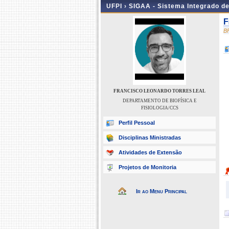
UFPI ›
SIGAA - Sistema Integrado d
F
B
FRANCISCO LEONARDO TORRES LEAL
DEPARTAMENTO DE BIOFÍSICA E
FISIOLOGIA/CCS
Perfil Pessoal
Disciplinas Ministradas
Atividades de Extensão
Projetos de Monitoria
Ir ao Menu Principal