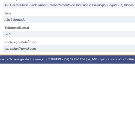
Av. Universitária - lado ímpar - Departamento de Biofísica e Fisiologia, Engate 01, Blocos
Sala
não informado
Telefone/Ramal
5871
Endereço eletrônico
torresthe@gmail.com
a de Tecnologia da Informação - STI/UFPI - (86) 3215-1124 | sigjb06.ufpi.br.instancia1
vSIGAA_