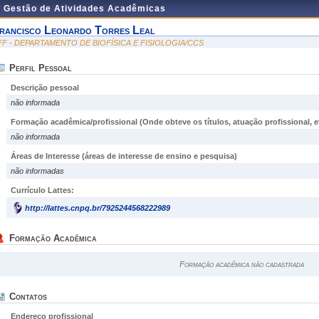
e Gestão de Atividades Acadêmicas
rancisco Leonardo Torres Leal
FF - DEPARTAMENTO DE BIOFÍSICA E FISIOLOGIA/CCS
Perfil Pessoal
Descrição pessoal
não informada
Formação acadêmica/profissional (Onde obteve os títulos, atuação profissional, et
não informada
Áreas de Interesse
(áreas de interesse de ensino e pesquisa)
não informadas
Currículo Lattes:
http://lattes.cnpq.br/7925244568222989
Formação Acadêmica
Formação acadêmica não cadastrada
Contatos
Endereço profissional