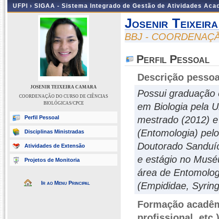
UFPI ›
SIGAA - Sistema Integrado de Gestão de Atividades Ac
Josenir Teixeir
BBJ - COORDENAÇÃ
Perfil Pessoal
Descrição pessoa
JOSENIR TEIXEIRA CAMARA
Possui graduação 
COORDENAÇÃO DO CURSO DE CIÊNCIAS
BIOLÓGICAS/CPCE
em Biologia pela 
Perfil Pessoal
mestrado (2012) e
(Entomologia) pelo
Disciplinas Ministradas
Doutorado Sanduíc
Atividades de Extensão
e estágio no Muséu
Projetos de Monitoria
área de Entomolog
Ir ao Menu Principal
(Empididae, Syring
Formação acadêmi
profissional, etc.