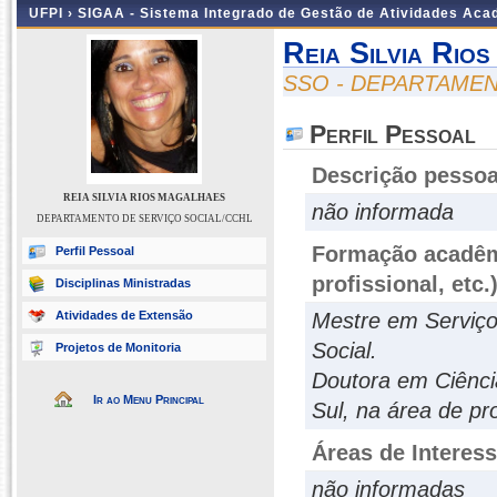
UFPI ›
SIGAA - Sistema Integrado de Gestão de Atividades Ac
Reia Silvia Rio
SSO - DEPARTAMEN
Perfil Pessoal
Descrição pessoa
REIA SILVIA RIOS MAGALHAES
não informada
DEPARTAMENTO DE SERVIÇO SOCIAL/CCHL
Formação acadêmi
Perfil Pessoal
profissional, etc.
Disciplinas Ministradas
Atividades de Extensão
Mestre em Serviço 
Social.
Projetos de Monitoria
Doutora em Ciênc
Ir ao Menu Principal
Sul, na área de pr
Áreas de Interes
não informadas