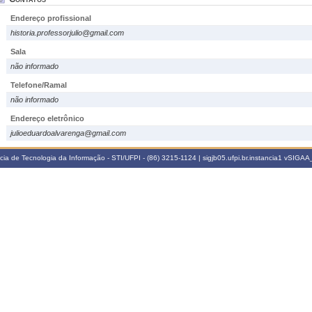
Endereço profissional
historia.professorjulio@gmail.com
Sala
não informado
Telefone/Ramal
não informado
Endereço eletrônico
julioeduardoalvarenga@gmail.com
a de Tecnologia da Informação - STI/UFPI - (86) 3215-1124 | sigjb05.ufpi.br.instancia1
vSIGAA_