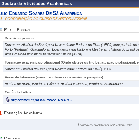
e Gestão de Atividades Acadêmicas
ulio Eduardo Soares De Sá Alvarenga
IJ - COORDENAÇÃO DO CURSO DE HISTÓRIA/CSHNB
Perfil Pessoal
Descrição pessoal
Doutor em História do Brasil pela Universidade Federal do Piauí (UFPI), com período de
Porto (Portugal). Graduado em Licenciatura em História e Mestre em História do Brasil pe
Afro-Brasileira pelo Instituto Brasil de Ensino (IBRA).
Formação acadêmica/profissional (Onde obteve os títulos, atuação profissional, et
Doutor em História do Brasil pela Universidade Federal do Piauí (UFPI).
Áreas de Interesse
(áreas de interesse de ensino e pesquisa)
História do Brasil; História e Gênero; História e Cinema; História e Sexualidade.
Currículo Lattes:
http://lattes.cnpq.br/0799225189318525
Formação Acadêmica
Formação acadêmica não cadastrada
Contatos