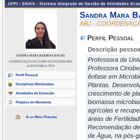
UFPI ›
SIGAA - Sistema Integrado de Gestão de Atividades Ac
Sandra Mara B
ABJ - COORDENAÇ
Perfil Pessoal
Descrição pessoa
SANDRA MARA BARBOSA ROCHA
Professora da Uni
COORDENAÇÃO DO CURSO DE ENGENHARIA
AGRONÔMICA/CPCE
Professora Cinobel
Perfil Pessoal
ênfase em Microbio
Plantas. Desenvol
Disciplinas Ministradas
crescimento de pla
Atividades de Extensão
biomassa microbia
Projetos de Monitoria
agrícolas e recupe
Ir ao Menu Principal
áreas de Fertilida
Recomendação de 
da Água, na pós-g