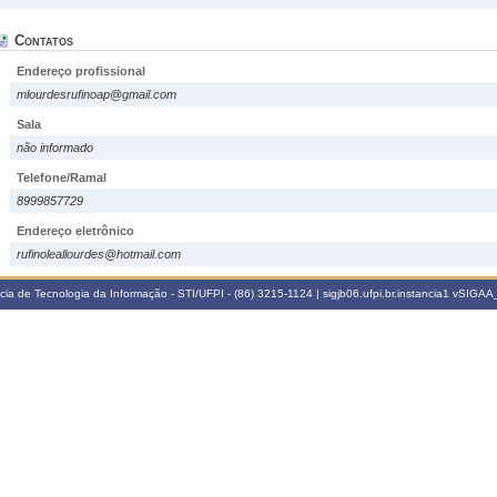
Contatos
Endereço profissional
mlourdesrufinoap@gmail.com
Sala
não informado
Telefone/Ramal
8999857729
Endereço eletrônico
rufinoleallourdes@hotmail.com
a de Tecnologia da Informação - STI/UFPI - (86) 3215-1124 | sigjb06.ufpi.br.instancia1
vSIGAA_