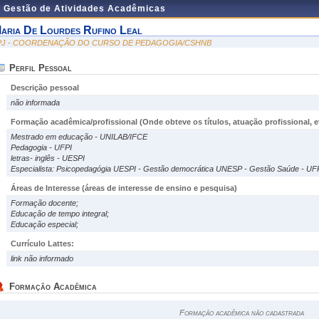
e Gestão de Atividades Acadêmicas
aria De Lourdes Rufino Leal
PJ - COORDENAÇÃO DO CURSO DE PEDAGOGIA/CSHNB
Perfil Pessoal
Descrição pessoal
não informada
Formação acadêmica/profissional (Onde obteve os títulos, atuação profissional, et
Mestrado em educação - UNILAB/IFCE
Pedagogia - UFPI
letras- inglês - UESPI
Especialista: Psicopedagógia UESPI - Gestão democrática UNESP - Gestão Saúde - UF
Áreas de Interesse
(áreas de interesse de ensino e pesquisa)
Formação docente;
Educação de tempo integral;
Educação especial;
Currículo Lattes:
link não informado
Formação Acadêmica
Formação acadêmica não cadastrada