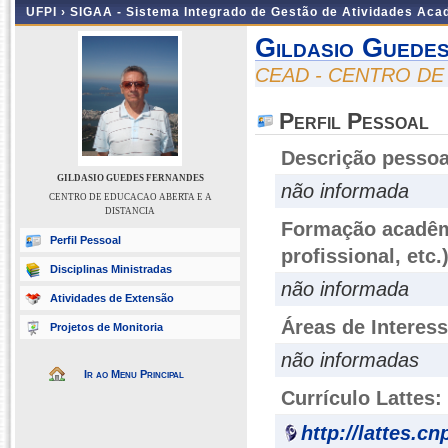
UFPI ›
SIGAA - Sistema Integrado de Gestão de Atividades Ac
Gildasio Guede
CEAD - CENTRO DE
Perfil Pessoal
Descrição pessoa
GILDASIO GUEDES FERNANDES
não informada
CENTRO DE EDUCACAO ABERTA E A
DISTANCIA
Formação acadêmi
Perfil Pessoal
profissional, etc.
Disciplinas Ministradas
não informada
Atividades de Extensão
Áreas de Interes
Projetos de Monitoria
não informadas
Ir ao Menu Principal
Currículo Lattes:
http://lattes.c