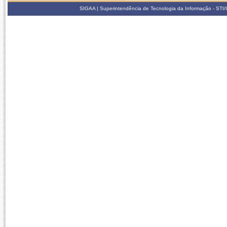
SIGAA | Superintendência de Tecnologia da Informação - STI/UF