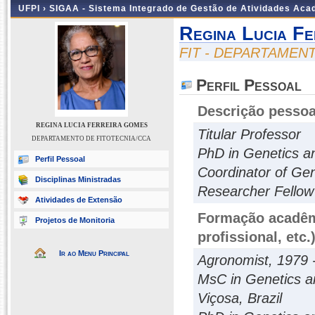
UFPI ›
SIGAA - Sistema Integrado de Gestão de Atividades Ac
Regina Lucia F
FIT - DEPARTAMEN
Perfil Pessoal
Descrição pessoa
REGINA LUCIA FERREIRA GOMES
Titular Professor
DEPARTAMENTO DE FITOTECNIA/CCA
PhD in Genetics a
Perfil Pessoal
Coordinator of Ge
Disciplinas Ministradas
Researcher Fellow 
Atividades de Extensão
Formação acadêmi
Projetos de Monitoria
profissional, etc.
Ir ao Menu Principal
Agronomist, 1979 -
MsC in Genetics a
Viçosa, Brazil