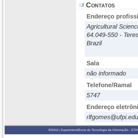
Contatos
Endereço profiss
Agricultural Scienc
64.049-550 - Teres
Brazil
Sala
não informado
Telefone/Ramal
5747
Endereço eletrôn
rlfgomes@ufpi.edu
SIGAA | Superintendência de Tecnologia da Informação - STI/UF