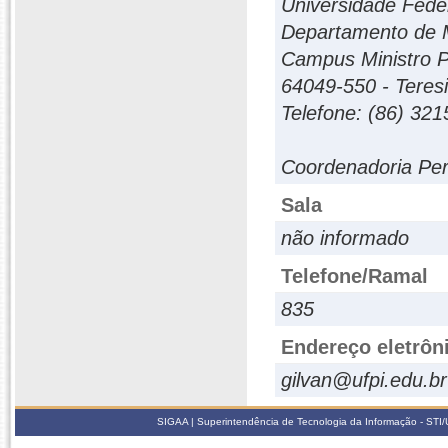
Universidade Feder
Departamento de 
Campus Ministro Pe
64049-550 - Teresin
Telefone: (86) 32
Coordenadoria Pe
Sala
não informado
Telefone/Ramal
835
Endereço eletrôn
gilvan@ufpi.edu.br
SIGAA | Superintendência de Tecnologia da Informação - STI/UF