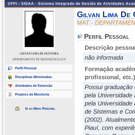
UFPI ›
SIGAA - Sistema Integrado de Gestão de Atividades Ac
Gilvan Lima De 
MAT - DEPARTAME
Perfil Pessoal
Descrição pessoa
GILVAN LIMA DE OLIVEIRA
não informada
DEPARTAMENTO DE MATEMÁTICA/CCN
Formação acadêmi
Perfil Pessoal
profissional, etc.
Disciplinas Ministradas
Atividades de Extensão
Possui graduação 
pela Universidade
Projetos de Monitoria
pela Universidade
Ir ao Menu Principal
de Sistemas e Com
(2002). Atualmente
Piauí, com experi