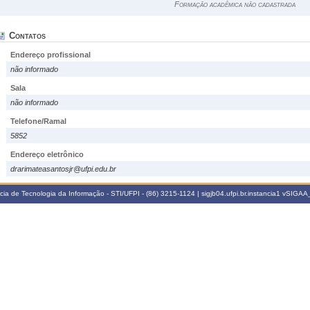
Formação acadêmica não cadastrada
Contatos
Endereço profissional
não informado
Sala
não informado
Telefone/Ramal
5852
Endereço eletrônico
drarimateasantosjr@ufpi.edu.br
a de Tecnologia da Informação - STI/UFPI - (86) 3215-1124 | sigjb04.ufpi.br.instancia1
vSIGAA_