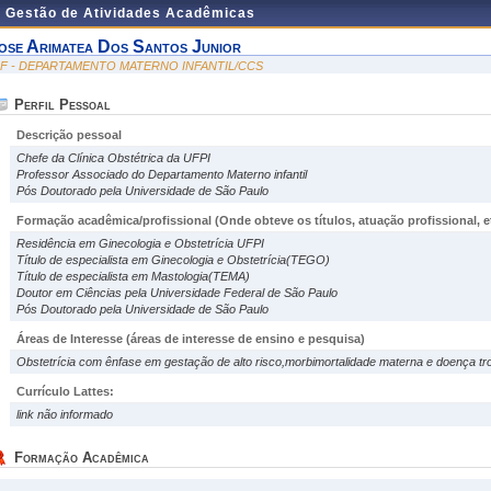
e Gestão de Atividades Acadêmicas
ose Arimatea Dos Santos Junior
NF - DEPARTAMENTO MATERNO INFANTIL/CCS
Perfil Pessoal
Descrição pessoal
Chefe da Clínica Obstétrica da UFPI
Professor Associado do Departamento Materno infantil
Pós Doutorado pela Universidade de São Paulo
Formação acadêmica/profissional (Onde obteve os títulos, atuação profissional, et
Residência em Ginecologia e Obstetrícia UFPI
Título de especialista em Ginecologia e Obstetrícia(TEGO)
Título de especialista em Mastologia(TEMA)
Doutor em Ciências pela Universidade Federal de São Paulo
Pós Doutorado pela Universidade de São Paulo
Áreas de Interesse
(áreas de interesse de ensino e pesquisa)
Obstetrícia com ênfase em gestação de alto risco,morbimortalidade materna e doença tro
Currículo Lattes:
link não informado
Formação Acadêmica