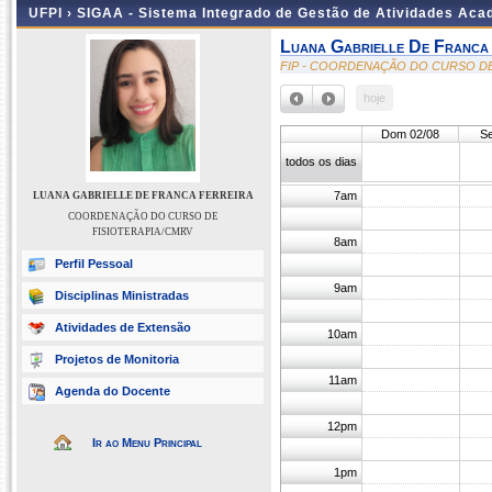
UFPI ›
SIGAA - Sistema Integrado de Gestão de Atividades Ac
Luana Gabrielle De Franca
FIP - COORDENAÇÃO DO CURSO DE
hoje
Dom 02/08
Se
todos os dias
7am
LUANA GABRIELLE DE FRANCA FERREIRA
COORDENAÇÃO DO CURSO DE
FISIOTERAPIA/CMRV
8am
Perfil Pessoal
9am
Disciplinas Ministradas
Atividades de Extensão
10am
Projetos de Monitoria
11am
Agenda do Docente
12pm
Ir ao Menu Principal
1pm