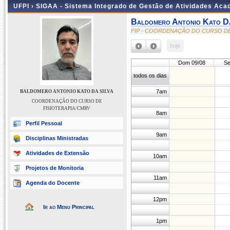
UFPI ›
SIGAA - Sistema Integrado de Gestão de Atividades Ac
Baldomero Antonio Kato Da
FIP - COORDENAÇÃO DO CURSO DE
hoje
Dom 09/08
Se
todos os dias
7am
BALDOMERO ANTONIO KATO DA SILVA
COORDENAÇÃO DO CURSO DE
FISIOTERAPIA/CMRV
8am
Perfil Pessoal
9am
Disciplinas Ministradas
Atividades de Extensão
10am
Projetos de Monitoria
11am
Agenda do Docente
12pm
Ir ao Menu Principal
1pm