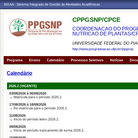
SIGAA - Sistema Integrado de Gestão de Atividades Acadêmicas
CPPGSNP/CPCE
COORDENACAO DO PROGRA
NUTRICAO DE PLANTAS/C
UNIVERSIDADE FEDERAL DO PIA
http://www.posgraduacao.ufpi.br//ppgsnp
Programa
Ensino
Calendário
Processos Seletivos
Notícias
Doc
Calendário
2026.2 (VIGENTE)
03/08/2026 à 06/08/2026
→ Matrícula para o período 2026.2.
17/08/2026 à 18/08/2026
→ Re-matrícula para o período 2026.2.
11/08/2026
→ Início do período letivo 2026.2.
09/09/2026
→ Início do período trancamento de turma 2026.2.
15/09/2026