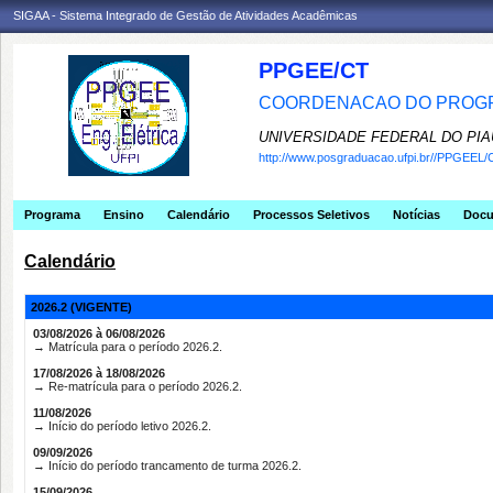
SIGAA - Sistema Integrado de Gestão de Atividades Acadêmicas
PPGEE/CT
COORDENACAO DO PROGR
UNIVERSIDADE FEDERAL DO PIA
http://www.posgraduacao.ufpi.br//PPGEEL/
Programa
Ensino
Calendário
Processos Seletivos
Notícias
Doc
Calendário
2026.2 (VIGENTE)
03/08/2026 à 06/08/2026
→ Matrícula para o período 2026.2.
17/08/2026 à 18/08/2026
→ Re-matrícula para o período 2026.2.
11/08/2026
→ Início do período letivo 2026.2.
09/09/2026
→ Início do período trancamento de turma 2026.2.
15/09/2026