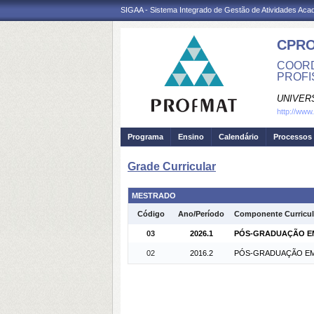
SIGAA - Sistema Integrado de Gestão de Atividades Ac
CPRO
COORD
PROFI
UNIVER
http://www
Programa
Ensino
Calendário
Processos 
Grade Curricular
MESTRADO
Código
Ano/Período
Componente Curricul
03
2026.1
PÓS-GRADUAÇÃO EM 
02
2016.2
PÓS-GRADUAÇÃO EM M