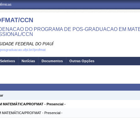
adêmicas
FMAT/CCN
ENACAO DO PROGRAMA DE POS-GRADUACAO EM MATE
SSIONAL/CCN
SIDADE FEDERAL DO PIAUÍ
.posgraduacao.ufpi.br//profmat
Seletivos
Notícias
Documentos
Outras Opções
ar
MATEMÁTICA/PROFMAT - Presencial -
ATEMÁTICA/PROFMAT - Presencial -