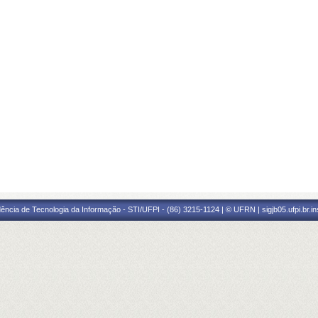
ência de Tecnologia da Informação - STI/UFPI - (86) 3215-1124 | © UFRN | sigjb05.ufpi.br.i