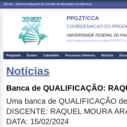
SIGAA - Sistema Integrado de Gestão de Atividades Acadêmicas
PPGZT/CCA
COORDENACAO DO PROGR
UNIVERSIDADE FEDERAL DO PIA
http://www.posgraduacao.ufpi.br//PPGZT-
Programa
Ensino
Calendário
Processos Seletivos
Notícias
Doc
Notícias
Banca de QUALIFICAÇÃO: RA
Uma banca de QUALIFICAÇÃO de 
DISCENTE: RAQUEL MOURA AR
DATA: 15/02/2024