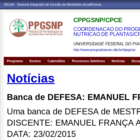
SIGAA - Sistema Integrado de Gestão de Atividades Acadêmicas
CPPGSNP/CPCE
COORDENACAO DO PROGRA
NUTRICAO DE PLANTAS/C
UNIVERSIDADE FEDERAL DO PIA
http://www.posgraduacao.ufpi.br//ppgsnp
Programa
Ensino
Calendário
Processos Seletivos
Notícias
Doc
Notícias
Banca de DEFESA: EMANUEL 
Uma banca de DEFESA de MESTRAD
DISCENTE: EMANUEL FRANÇA 
DATA: 23/02/2015