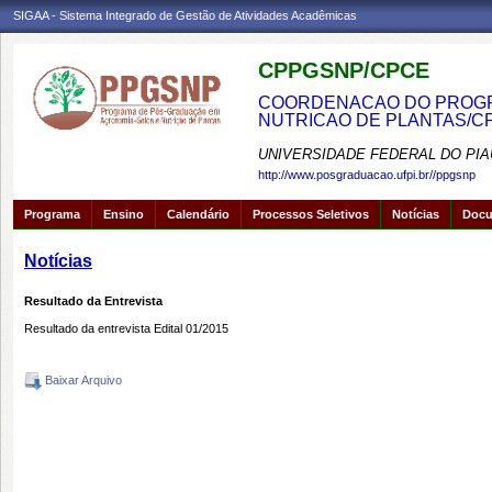
SIGAA - Sistema Integrado de Gestão de Atividades Acadêmicas
CPPGSNP/CPCE
COORDENACAO DO PROGRA
NUTRICAO DE PLANTAS/C
UNIVERSIDADE FEDERAL DO PIA
http://www.posgraduacao.ufpi.br//ppgsnp
Programa
Ensino
Calendário
Processos Seletivos
Notícias
Doc
Notícias
Resultado da Entrevista
Resultado da entrevista Edital 01/2015
Baixar Arquivo