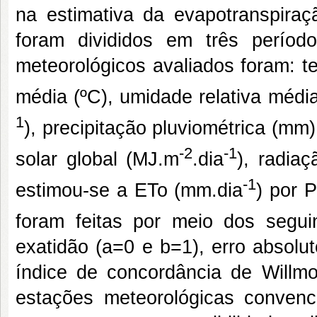
na estimativa da evapotranspiraç
foram divididos em três perío
meteorológicos avaliados foram: t
média (ºC), umidade relativa médi
1
), precipitação pluviométrica (mm
-2
-1
solar global (MJ.m
.dia
), radiaç
-1
estimou-se a ETo (mm.dia
) por 
foram feitas por meio dos seguin
exatidão (a=0 e b=1), erro absolut
índice de concordância de Willmo
estações meteorológicas convenc