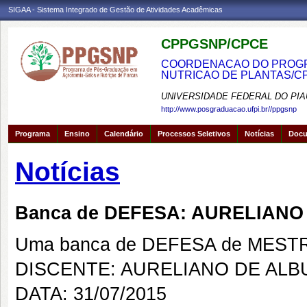
SIGAA - Sistema Integrado de Gestão de Atividades Acadêmicas
CPPGSNP/CPCE
COORDENACAO DO PROGRA
NUTRICAO DE PLANTAS/C
UNIVERSIDADE FEDERAL DO PIA
http://www.posgraduacao.ufpi.br//ppgsnp
Programa
Ensino
Calendário
Processos Seletivos
Notícias
Doc
Notícias
Banca de DEFESA: AURELIAN
Uma banca de DEFESA de MESTRAD
DISCENTE: AURELIANO DE AL
DATA: 31/07/2015