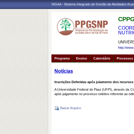
SIGAA - Sistema Integrado de Gestão de Atividades Ac
CPPG
COORD
NUTRI
UNIVER
http://www
Programa
Ensino
Calendário
Processos 
Notícias
Inscrições Deferidas após julamento dos recursos 
A Universidade Federal do Piauí (UFPI), através da
após julgamento no processo seletivo referente ao edit
Baixar Arquivo