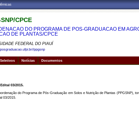
adêmicas
SNP/CPCE
ENACAO DO PROGRAMA DE POS-GRADUACAO EM AGRON
CAO DE PLANTAS/CPCE
SIDADE FEDERAL DO PIAUÍ
.posgraduacao.ufpi.br//ppgsnp
Seletivos
Notícias
Documentos
Edital 03/2015.
 Coordenação do Programa de Pós-Graduação em Solos e Nutrição de Plantas (PPGSNP), to
al 03/2015.