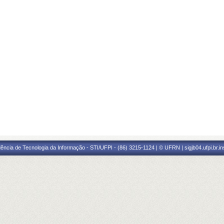
ência de Tecnologia da Informação - STI/UFPI - (86) 3215-1124 | © UFRN | sigjb04.ufpi.br.i