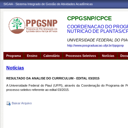
SIGAA - Sistema Integrado de Gestão de Atividades Acadêmicas
CPPGSNP/CPCE
COORDENACAO DO PROGRA
NUTRICAO DE PLANTAS/C
UNIVERSIDADE FEDERAL DO PIA
http://www.posgraduacao.ufpi.br//ppgsnp
Programa
Ensino
Calendário
Processos Seletivos
Notícias
Doc
Notícias
RESULTADO DA ANALISE DO CURRICULUM - EDITAL 03/2015
A Universidade Federal do Piauí (UFPI), através da Coordenação do Programa de Pó
processo seletivo referente ao edital 03/2015.
Baixar Arquivo