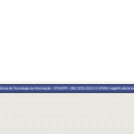
ência de Tecnologia da Informação - STI/UFPI - (86) 3215-1124 | © UFRN | sigjb04.ufpi.br.i