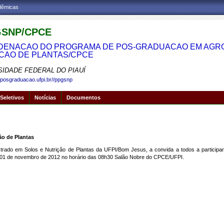
adêmicas
SNP/CPCE
ENACAO DO PROGRAMA DE POS-GRADUACAO EM AGRON
CAO DE PLANTAS/CPCE
SIDADE FEDERAL DO PIAUÍ
.posgraduacao.ufpi.br//ppgsnp
Seletivos
Notícias
Documentos
ão de Plantas
do em Solos e Nutrição de Plantas da UFPI/Bom Jesus, a convida a todos a participare
ia 01 de novembro de 2012 no horário das 08h30 Salão Nobre do CPCE/UFPI.