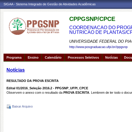
SIGAA - Sistema Integrado de Gestão de Atividades Acadêmicas
CPPGSNP/CPCE
COORDENACAO DO PROGRA
NUTRICAO DE PLANTAS/C
UNIVERSIDADE FEDERAL DO PIA
http://www.posgraduacao.ufpi.br//ppgsnp
Programa
Ensino
Calendário
Processos Seletivos
Notícias
Doc
Notícias
RESULTADO DA PROVA ESCRITA
Edital 01/2016_Seleção 2016.2 - PPGSNP_UFPI_CPCE
Observem o anexo com o resultado da
PROVA ESCRITA
. Lembrem de ler todo o docu
Baixar Arquivo