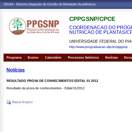
SIGAA - Sistema Integrado de Gestão de Atividades Acadêmicas
CPPGSNP/CPCE
COORDENACAO DO PROGRA
NUTRICAO DE PLANTAS/C
UNIVERSIDADE FEDERAL DO PIA
http://www.posgraduacao.ufpi.br//ppgsnp
Programa
Ensino
Calendário
Processos Seletivos
Notícias
Doc
Notícias
RESULTADO PROVA DE CONHECIMENTOS EDITAL 01 2012
Resultado da prova de conhecimentos - Edital 01/2012
Baixar Arquivo