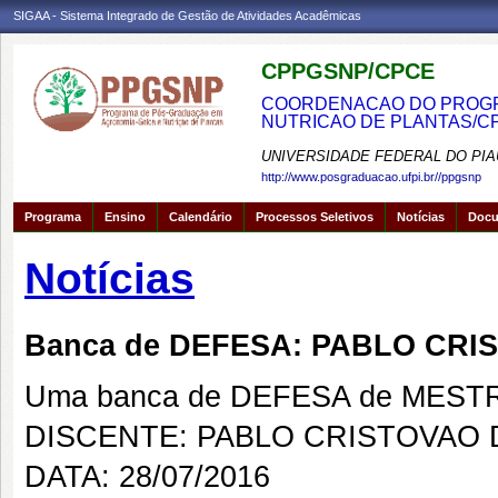
SIGAA - Sistema Integrado de Gestão de Atividades Acadêmicas
CPPGSNP/CPCE
COORDENACAO DO PROGRA
NUTRICAO DE PLANTAS/C
UNIVERSIDADE FEDERAL DO PIA
http://www.posgraduacao.ufpi.br//ppgsnp
Programa
Ensino
Calendário
Processos Seletivos
Notícias
Doc
Notícias
Banca de DEFESA: PABLO CR
Uma banca de DEFESA de MESTRAD
DISCENTE: PABLO CRISTOVAO
DATA: 28/07/2016