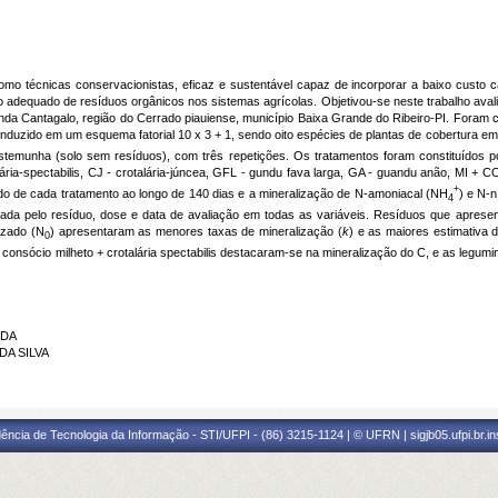
mo técnicas conservacionistas, eficaz e sustentável capaz de incorporar a baixo custo ca
 adequado de resíduos orgânicos nos sistemas agrícolas. Objetivou-se neste trabalho aval
nda Cantagalo, região do Cerrado piauiense, município Baixa Grande do Ribeiro-PI. Foram
nduzido em um esquema fatorial 10 x 3 + 1, sendo oito espécies de plantas de cobertura em
temunha (solo sem resíduos), com três repetições. Os tratamentos foram constituídos po
ária-spectabilis, CJ - crotalária-júncea, GFL - gundu fava larga, GA - guandu anão, MI + CO
+
do de cada tratamento ao longo de 140 dias e a mineralização de N-amoniacal (NH
) e N-n
4
enciada pelo resíduo, dose e data de avaliação em todas as variáveis. Resíduos que apres
lizado (N
) apresentaram as menores taxas de mineralização (
k
) e as maiores estimativa 
0
e o consócio milheto + crotalária spectabilis destacaram-se na mineralização do C, e as le
RDA
DA SILVA
ência de Tecnologia da Informação - STI/UFPI - (86) 3215-1124 | © UFRN | sigjb05.ufpi.br.i