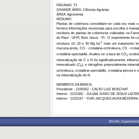
PÁGINAS: 73
GRANDE ÁREA: Ciências Agrárias
ÁREA: Agronomia
RESUMO:
Plantas de cobertura consolidam-se cada vez mais co
fornece informações essenciais para escolha e manejo
resíduos de plantas de coberturas cultivadas na Faze
do Piauí - UFPI, Bom Jesus - PI. O experimento foi co
-1
resíduos 10; 20 e 30 Mg ha
mais um tratamento tes
mucuna-preta, CO - crotalária-ochroleuca, CS - crotal
crotalária-spectabilis. Avaliou-se a taxa de CO
evoluí
2
mineralização de C e N foi significativamente influ
mineralizado (C
), e nitrogênio potencialmente minera
0
ochroleuca, crotalária-spectabilis, crotalária-júncea 
na mineralização do N.
MEMBROS DA BANCA:
Presidente - 2100352 - CACIO LUIZ BOECHAT
Interno - 2231082 - JULIAN JUNIO DE JESUS LACE
Interno - 2232167 - YURI JACQUES AGRA BEZERRA 
SIGAA | Superintend