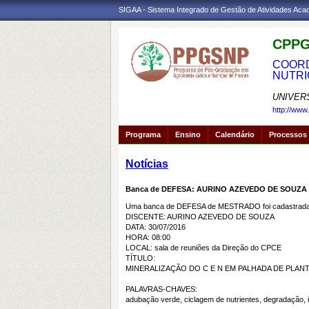
SIGAA - Sistema Integrado de Gestão de Atividades Ac
CPPG
COORD
NUTRI
UNIVER
http://www
Programa
Ensino
Calendário
Processos 
Notícias
Banca de DEFESA: AURINO AZEVEDO DE SOUZA
Uma banca de DEFESA de MESTRADO foi cadastrada 
DISCENTE: AURINO AZEVEDO DE SOUZA
DATA: 30/07/2016
HORA: 08:00
LOCAL: sala de reuniões da Direção do CPCE
TÍTULO:
MINERALIZAÇÃO DO C E N EM PALHADA DE PLA
PALAVRAS-CHAVES:
adubação verde, ciclagem de nutrientes, degradação, 