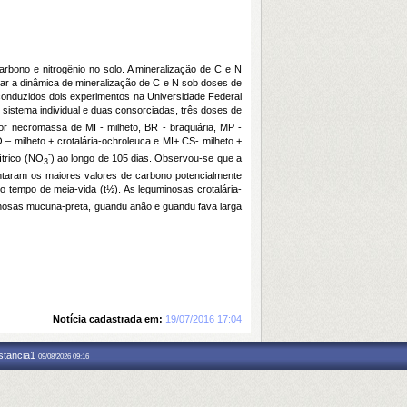
rbono e nitrogênio no solo. A mineralização de C e N
iar a dinâmica de mineralização de C e N sob doses de
 conduzidos dois experimentos na Universidade Federal
 sistema individual e duas consorciadas, três doses de
r necromassa de MI - milheto, BR - braquiária, MP -
 – milheto + crotalária-ochroleuca e MI+ CS- milheto +
-
ítrico (NO
) ao longo de 105 dias. Observou-se que a
3
entaram os maiores valores de carbono potencialmente
do tempo de meia-vida (t½). As leguminosas crotalária-
guminosas mucuna-preta, guandu anão e guandu fava larga
Notícia cadastrada em:
19/07/2016 17:04
nstancia1
09/08/2026 09:16