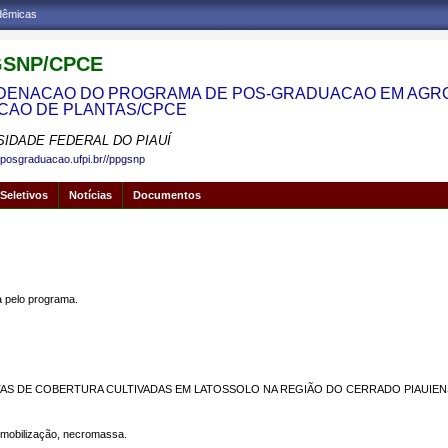
adêmicas
SNP/CPCE
ENACAO DO PROGRAMA DE POS-GRADUACAO EM AGRON
CAO DE PLANTAS/CPCE
SIDADE FEDERAL DO PIAUÍ
.posgraduacao.ufpi.br//ppgsnp
Seletivos
Notícias
Documentos
pelo programa.
NTAS DE COBERTURA CULTIVADAS EM LATOSSOLO NA REGIÃO DO CERRADO PIAUIE
imobilização, necromassa.