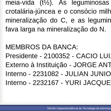
meia-vida (t½). As leguminosas cr
crotalária-júncea e o consócio mil
mineralização do C, e as legum
fava larga na mineralização do N.
MEMBROS DA BANCA:
Presidente - 2100352 - CACIO L
Externo à Instituição - JORGE
Interno - 2231082 - JULIAN JU
Interno - 2232167 - YURI JACQ
SIGAA | Superintendência de Tecnologia da Informaçã