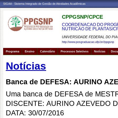
SIGAA - Sistema Integrado de Gestão de Atividades Acadêmicas
CPPGSNP/CPCE
COORDENACAO DO PROGRA
NUTRICAO DE PLANTAS/C
UNIVERSIDADE FEDERAL DO PIA
http://www.posgraduacao.ufpi.br//ppgsnp
Programa
Ensino
Calendário
Processos Seletivos
Notícias
Doc
Notícias
Banca de DEFESA: AURINO AZ
Uma banca de DEFESA de MESTRAD
DISCENTE: AURINO AZEVEDO 
DATA: 30/07/2016