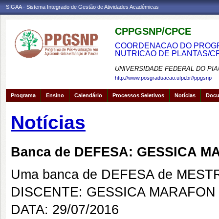
SIGAA - Sistema Integrado de Gestão de Atividades Acadêmicas
CPPGSNP/CPCE
COORDENACAO DO PROGRA
NUTRICAO DE PLANTAS/C
UNIVERSIDADE FEDERAL DO PIA
http://www.posgraduacao.ufpi.br//ppgsnp
Programa
Ensino
Calendário
Processos Seletivos
Notícias
Doc
Notícias
Banca de DEFESA: GESSICA 
Uma banca de DEFESA de MESTRAD
DISCENTE: GESSICA MARAFON
DATA: 29/07/2016