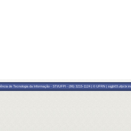
ência de Tecnologia da Informação - STI/UFPI - (86) 3215-1124 | © UFRN | sigjb03.ufpi.br.i