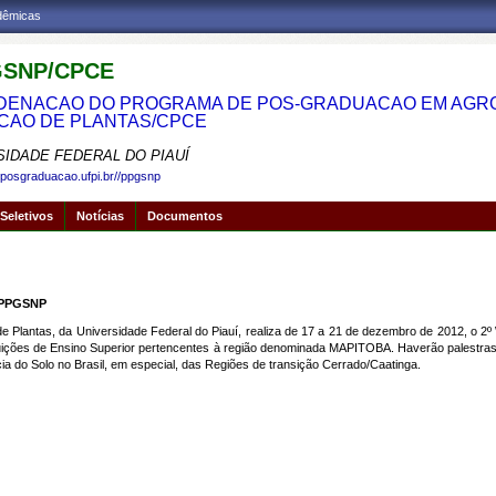
adêmicas
SNP/CPCE
ENACAO DO PROGRAMA DE POS-GRADUACAO EM AGRON
CAO DE PLANTAS/CPCE
SIDADE FEDERAL DO PIAUÍ
.posgraduacao.ufpi.br//ppgsnp
Seletivos
Notícias
Documentos
- PPGSNP
Plantas, da Universidade Federal do Piauí, realiza de 17 a 21 de dezembro de 2012, o 2º 
ições de Ensino Superior pertencentes à região denominada MAPITOBA. Haverão palestras ab
cia do Solo no Brasil, em especial, das Regiões de transição Cerrado/Caatinga.