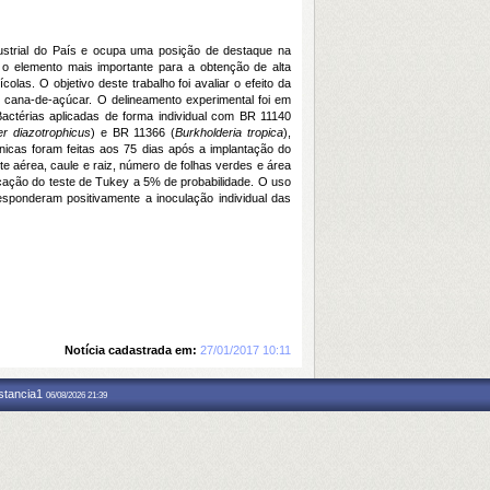
dustrial do País e ocupa uma posição de destaque na
o o elemento mais importante para a obtenção de alta
las. O objetivo deste trabalho foi avaliar o efeito da
e cana-de-açúcar. O delineamento experimental foi em
Bactérias aplicadas de forma individual com BR 11140
r diazotrophicus
) e BR 11366 (
Burkholderia tropica
),
cnicas foram feitas aos 75 dias após a implantação do
te aérea, caule e raiz, número de folhas verdes e área
icação do teste de Tukey a 5% de probabilidade. O uso
responderam positivamente a inoculação individual das
Notícia cadastrada em:
27/01/2017 10:11
nstancia1
06/08/2026 21:39