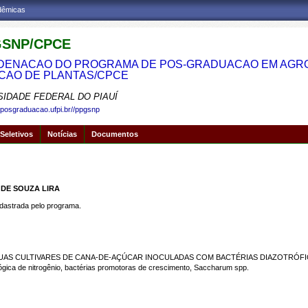
adêmicas
SNP/CPCE
ENACAO DO PROGRAMA DE POS-GRADUACAO EM AGRON
CAO DE PLANTAS/CPCE
SIDADE FEDERAL DO PIAUÍ
.posgraduacao.ufpi.br//ppgsnp
Seletivos
Notícias
Documentos
 DE SOUZA LIRA
strada pelo programa.
UAS CULTIVARES DE CANA-DE-AÇÚCAR INOCULADAS COM BACTÉRIAS DIAZOTRÓF
gica de nitrogênio, bactérias promotoras de crescimento, Saccharum spp.