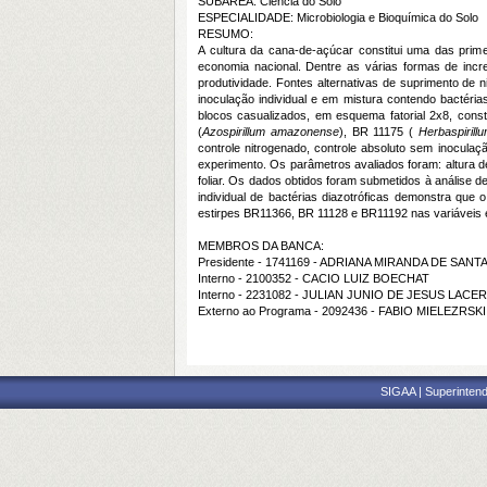
SUBÁREA: Ciência do Solo
ESPECIALIDADE: Microbiologia e Bioquímica do Solo
RESUMO:
A cultura da cana-de-açúcar constitui uma das prim
economia nacional. Dentre as várias formas de incre
produtividade. Fontes alternativas de suprimento de n
inoculação individual e em mistura contendo bactéri
blocos casualizados, em esquema fatorial 2x8, const
(
Azospirillum amazonense
), BR 11175 (
Herbaspirill
controle nitrogenado, controle absoluto sem inoculaç
experimento. Os parâmetros avaliados foram: altura de
foliar. Os dados obtidos foram submetidos à análise 
individual de bactérias diazotróficas demonstra que 
estirpes BR11366, BR 11128 e BR11192 nas variáveis
MEMBROS DA BANCA:
Presidente - 1741169 - ADRIANA MIRANDA DE SAN
Interno - 2100352 - CACIO LUIZ BOECHAT
Interno - 2231082 - JULIAN JUNIO DE JESUS LACE
Externo ao Programa - 2092436 - FABIO MIELEZRSKI
SIGAA | Superintend