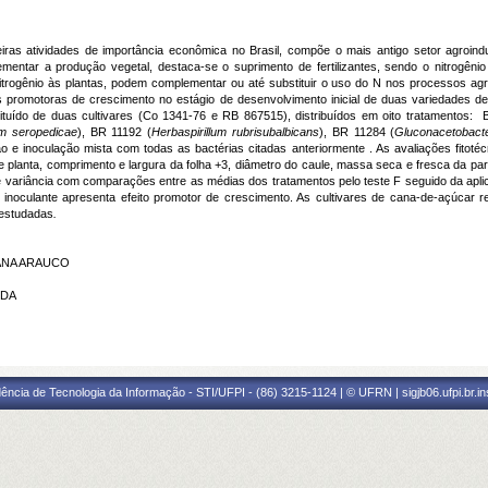
eiras atividades de importância econômica no Brasil, compõe o mais antigo setor agroin
mentar a produção vegetal, destaca-se o suprimento de fertilizantes, sendo o nitrogêni
itrogênio às plantas, podem complementar ou até substituir o uso do N nos processos agríco
as promotoras de crescimento no estágio de desenvolvimento inicial de duas variedades d
ituído de duas cultivares (Co 1341-76 e RB 867515), distribuídos em oito tratamentos: 
um
seropedicae
), BR 11192 (
Herbaspirillum
rubrisubalbicans
), BR 11284 (
Gluconacetobacte
ão e inoculação mista com todas as bactérias citadas anteriormente . As avaliações fitoté
 planta, comprimento e largura da folha +3, diâmetro do caule, massa seca e fresca da par
de variância com comparações entre as médias dos tratamentos pelo teste F seguido da apl
o inoculante apresenta efeito promotor de crescimento. As cultivares de cana-de-açúcar 
 estudadas
.
TANA ARAUCO
RDA
ência de Tecnologia da Informação - STI/UFPI - (86) 3215-1124 | © UFRN | sigjb06.ufpi.br.i