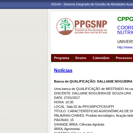
SIGAA - Sistema Integrado de Gestão de Atividades Ac
CPPG
COORD
NUTRI
UNIVER
http://www
Programa
Ensino
Calendário
Processos 
Notícias
Banca de QUALIFICAÇÃO: DALLIANE NOGUEIRA
Uma banca de QUALIFICAÇÃO de MESTRADO foi cada
DISCENTE: DALLIANE NOGUEIRA DE SOUZA LIRA
DATA: 27/01/2017
HORA: 10:30
LOCAL: Sala 02 do PPGSNP/CPCE/UFPI
TÍTULO: CARACTERÍSTICAS AGRONÔMICAS DE D
PALAVRAS-CHAVES: Produto tecnológico, fixação bioló
PÁGINAS: 15
GRANDE ÁREA: Ciências Agrárias
ÁREA: Agronomia