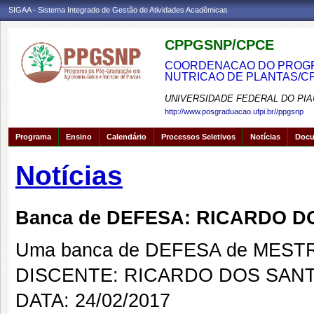
SIGAA - Sistema Integrado de Gestão de Atividades Acadêmicas
CPPGSNP/CPCE
COORDENACAO DO PROGRA
NUTRICAO DE PLANTAS/C
UNIVERSIDADE FEDERAL DO PIA
http://www.posgraduacao.ufpi.br//ppgsnp
Programa
Ensino
Calendário
Processos Seletivos
Notícias
Doc
Notícias
Banca de DEFESA: RICARDO 
Uma banca de DEFESA de MESTRAD
DISCENTE: RICARDO DOS SAN
DATA: 24/02/2017