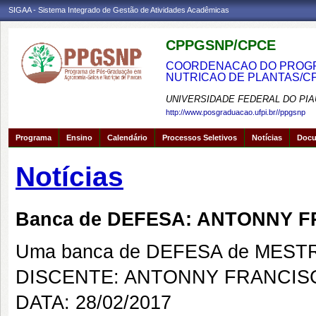
SIGAA - Sistema Integrado de Gestão de Atividades Acadêmicas
CPPGSNP/CPCE
COORDENACAO DO PROGRA
NUTRICAO DE PLANTAS/C
UNIVERSIDADE FEDERAL DO PIA
http://www.posgraduacao.ufpi.br//ppgsnp
Programa
Ensino
Calendário
Processos Seletivos
Notícias
Doc
Notícias
Banca de DEFESA: ANTONNY 
Uma banca de DEFESA de MESTRAD
DISCENTE: ANTONNY FRANCIS
DATA: 28/02/2017