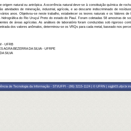
rigem natural ou antrópica. A ocorrência natural deve-se à constituição química de rochas
às atividades de mineração, industrial, agrícola, e ao descarte indiscriminado de resídu
 vários anos. Objetivou-se neste trabalho, estabelecer os teores naturais e os Valores 
a hidrográfica do Rio Uruçuí Preto do estado do Piauí. Foram coletadas 58 amostras de s
ientes de áreas agrícolas. As análises de laboratório foram conduzidas sob rigoroso cont
s a retirada dos valores anômalos, determinou-se os VRQs para cada metal, baseado nos pe
M - UFRB
QUES AGRA BEZERRA DA SILVA - UFRPE
DA SILVA
ência de Tecnologia da Informação - STI/UFPI - (86) 3215-1124 | © UFRN | sigjb03.ufpi.br.i