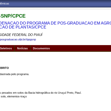
adêmicas
SNP/CPCE
ENACAO DO PROGRAMA DE POS-GRADUACAO EM AGRON
CAO DE PLANTAS/CPCE
SIDADE FEDERAL DO PIAUÍ
.posgraduacao.ufpi.br//ppgsnp
Seletivos
Notícias
Documentos
 BRITO
strada pelo programa.
 pesados em solos da Bacia hidrográfica do rio Uruçuí Preto, Piauí.
solo, elementos-traço