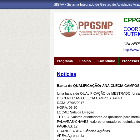
SIGAA - Sistema Integrado de Gestão de Atividades Ac
CPPG
COORD
NUTRI
UNIVER
http://www
Programa
Ensino
Calendário
Processos 
Notícias
Banca de QUALIFICAÇÃO: ANA CLECIA CAMPOS
Uma banca de QUALIFICAÇÃO de MESTRADO foi cada
DISCENTE: ANA CLECIA CAMPOS BRITO
DATA: 27/06/2017
HORA: 08:30
LOCAL: Sala da Direção
TÍTULO: Valores orientadores de qualidade para metais
PALAVRAS-CHAVES: valores orientadores, química do 
PÁGINAS: 12
GRANDE ÁREA: Ciências Agrárias
ÁREA: Agronomia