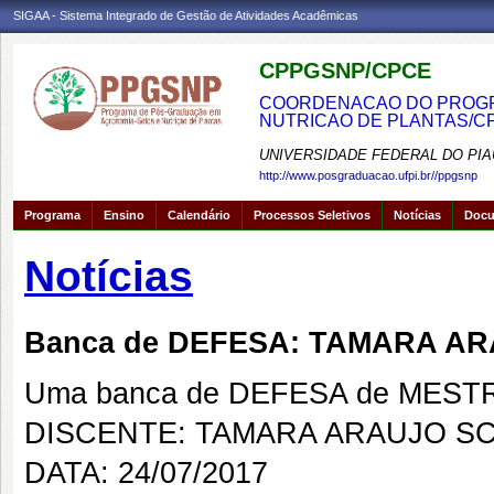
SIGAA - Sistema Integrado de Gestão de Atividades Acadêmicas
CPPGSNP/CPCE
COORDENACAO DO PROGRA
NUTRICAO DE PLANTAS/C
UNIVERSIDADE FEDERAL DO PIA
http://www.posgraduacao.ufpi.br//ppgsnp
Programa
Ensino
Calendário
Processos Seletivos
Notícias
Doc
Notícias
Banca de DEFESA: TAMARA A
Uma banca de DEFESA de MESTRAD
DISCENTE: TAMARA ARAUJO S
DATA: 24/07/2017